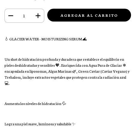
💧 GLACIER WATER - MOISTURIZING SERUM 🌊
Un shot de hidratación profunda y duradera que restablece el equilibrio en
pieles deshidratadas y sensibles 💖. Enriquecida con Agua Pura de Glaciar ❄
encapsulada en liposomas, Algas Marinas 🌿, Green Caviar (Caviar Vegano) y
Trehalosa, incluye extractos vegetales que protegen contra la radiación azul
💻.
Aumenta los niveles de hidratación 💦
Logra una piel suave, luminosa y saludable ✨