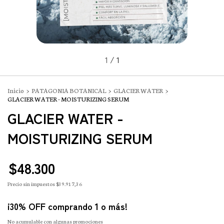
1
/
1
Inicio
>
PATAGONIA BOTANICAL
>
GLACIER WATER
>
GLACIER WATER - MOISTURIZING SERUM
GLACIER WATER -
MOISTURIZING SERUM
$48.300
Precio sin impuestos
$39.917,36
¡30% OFF comprando 1 o más!
No acumulable con algunas promociones