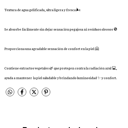
Textura de agua gelificada, ultra ligera y fresca 🌬
Se absorbe fácilmente sin dejar sensación pegajosa ni residuos oleosos 🚫
Proporciona una agradable sensación de confort en la piel 🤗
Contiene extractos vegetales 🌿 que protegen contra la radiación azul 💻,
ayuda a mantener la piel saludable y brindando luminosidad ✨ y confort.