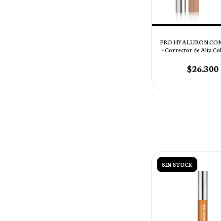
PRO HYALURON CO
- Corrector de Alta Co
20 - BEIGE
$26.300
SIN STOCK