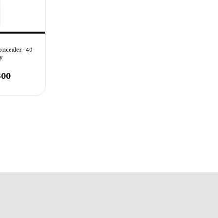
ncealer - 40
y
300