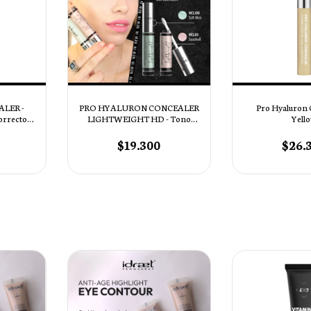
ALER -
PRO HYALURON CONCEALER
Pro Hyaluron 
rrector
LIGHTWEIGHT HD - Tono
Yell
a - Tono
HCL100 Soft Mint
E
$19.300
$26.