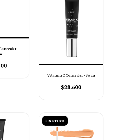
Concealer -
ow
300
Vitamin C Concealer - Swan
$28.600
SIN STOCK