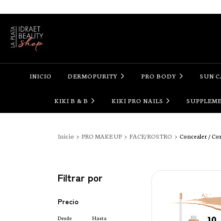
INICIO
DERMOPURITY
PRO BODY
SUN 
KIKI B & B
KIKI PRO NAILS
SUPPLEM
Inicio
>
PRO MAKE UP
>
FACE/ROSTRO
>
Concealer / Co
Filtrar por
Precio
Desde
Hasta