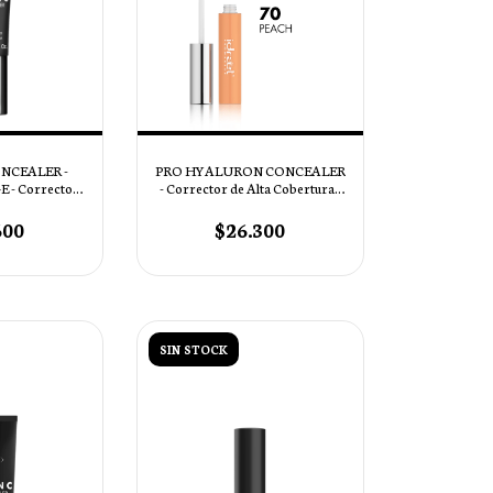
ONCEALER -
PRO HYALURON CONCEALER
- Corrector
- Corrector de Alta Cobertura -
ertura - Tono
70 - PEACH
COCOA
600
$26.300
SIN STOCK