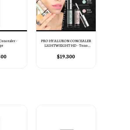
Concealer -
PRO HYALURON CONCEALER
ge
LIGHTWEIGHT HD - Tono
HCL65 Seashell
300
$19.300