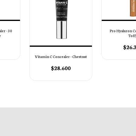
er - 30
Pro Hyaluron Co
e
Toff
$26.
Vitamin C Concealer - Chestnut
$28.600