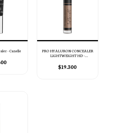
ler - Canelle
PRO HYALURON CONCEALER
LIGHTWEIGHT HD -
Corrector de Cobertura Media
600
HD - Tono HCL 25 Macadamia
$19.300