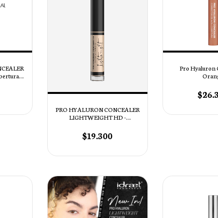
NCEALER
Pro Hyaluron 
bertura -
Oran
L
$26.
PRO HYALURON CONCEALER
LIGHTWEIGHT HD -
Corrector de Cobertura Media
HD - Tono HCL 15 Ginger
$19.300