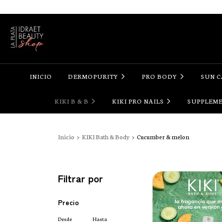
INICIO
DERMOPURITY
PRO BODY
SUN 
KIKI B & B
KIKI PRO NAILS
SUPPLEM
Inicio
>
KIKI Bath & Body
>
Cucumber & melon
Filtrar por
Precio
Desde
Hasta