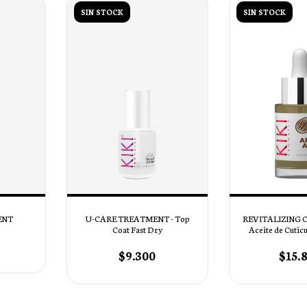
SIN STOCK
SIN STOCK
ENT
U-CARE TREATMENT - Top
REVITALIZING C
Coat Fast Dry
Aceite de Cutic
Almendras 
$9.300
$15.