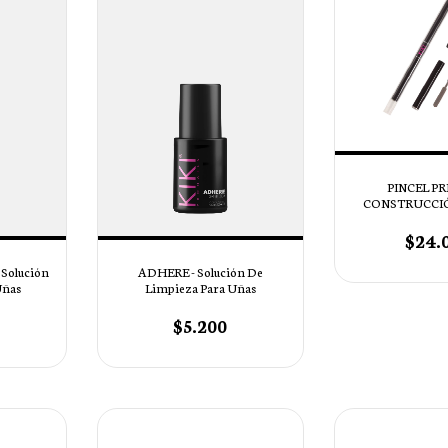
PINCEL P
CONSTRUCCIÓ
PUN
$24.
Solución
ADHERE - Solución De
Uñas
Limpieza Para Uñas
$5.200