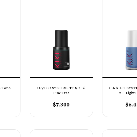
- Tono
U-VLED SYSTEM - TONO 16
U-NAIL IT SYST
Pine Tree
21 - Light 
$7.300
$6.4