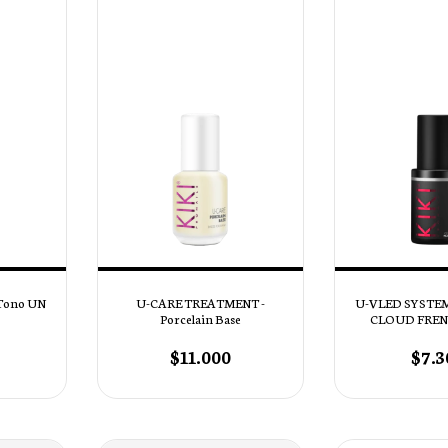
U-VLED SYSTEM
 Tono UN
U-CARE TREATMENT -
CLOUD FRENC
Porcelain Base
$7.3
$11.000