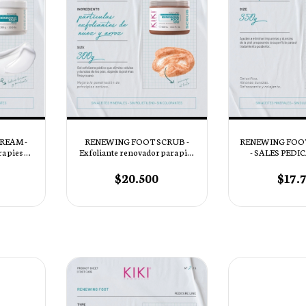
REAM -
RENEWING FOOT SCRUB -
RENEWING FOO
a pies x
Exfoliante renovador para pies
- SALES PEDIC
x 300 ml
$20.500
$17.