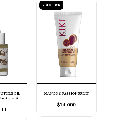
SIN STOCK
MANGO & PASSION FRUIT
UTICLE OIL -
ulas Argan &
- 30 ml
$14.000
800