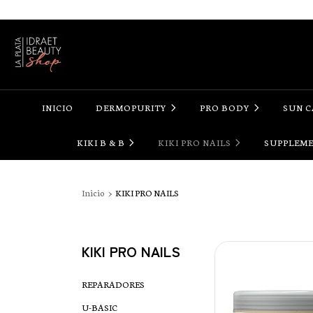
INICIO
DERMOPURITY
PRO BODY
SUN 
KIKI B & B
KIKI PRO NAILS
SUPPLEM
Inicio
>
KIKI PRO NAILS
KIKI PRO NAILS
REPARADORES
U-BASIC