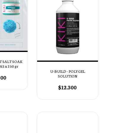
T SALT SOAK
AS x 350 gr
U-BUILD - POLYGEL
700
SOLUTION
$12.300