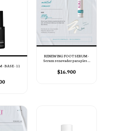
RENEWING FOOT SERUM -
Serum renovador para pies x
95ml
- BASE - 11
$16.900
00