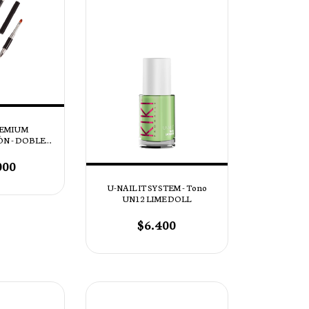
REMIUM
N - DOBLE
TA
000
U-NAIL IT SYSTEM - Tono
UN12 LIME DOLL
$6.400