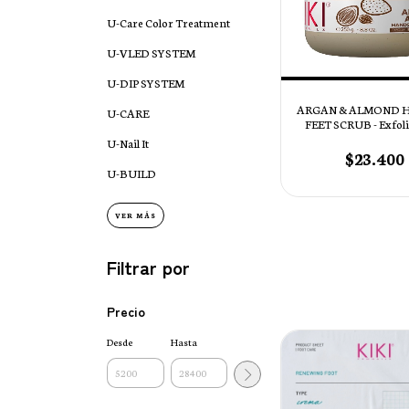
U-Care Color Treatment
U-VLED SYSTEM
U-DIP SYSTEM
ARGAN & ALMOND 
U-CARE
FEET SCRUB - Exfoli
Manos & Pies
U-Nail It
$23.400
U-BUILD
VER MÁS
Filtrar por
Precio
Desde
Hasta