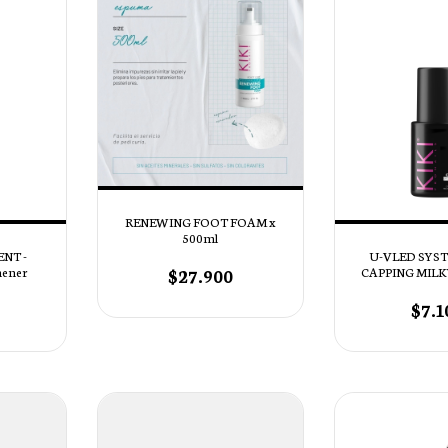
RENEWING FOOT FOAM x
500ml
NT -
U-VLED SYST
$27.900
hener
CAPPING MILK
LÁCT
$7.1