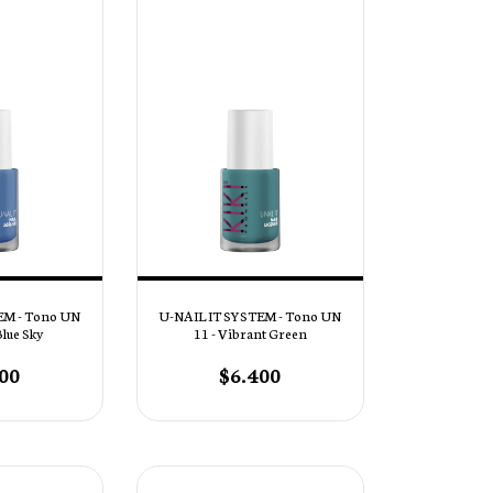
EM - Tono UN
U-NAIL IT SYSTEM - Tono UN
Blue Sky
11 - Vibrant Green
00
$6.400