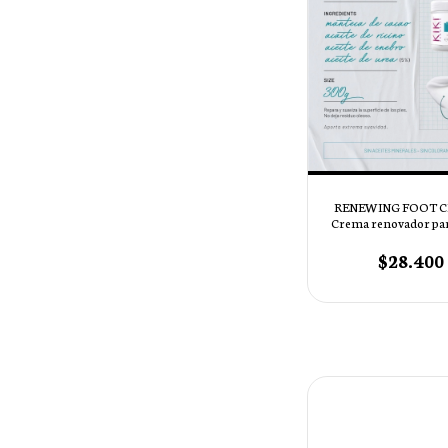
RENEWING FOOT C
Crema renovador par
300 ml
$28.400