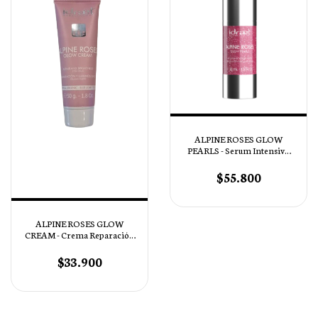
ALPINE ROSES GLOW
PEARLS - Serum Intensivo
Antiedad
$55.800
ALPINE ROSES GLOW
CREAM - Crema Reparación
y Luminosidad Travel
Edition 50g
$33.900